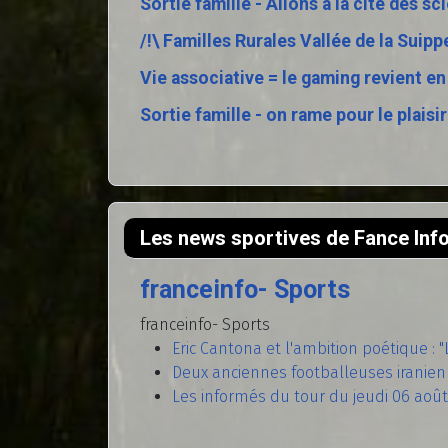
Sortie famille - Allons à la cité des s
/!\ Familles Rurales Vallée de la Suipp
Vie associative = le gaming revient en
Sortie famille - on rame pour le plaisi
Les news sportives de Fance Info
franceinfo- Sports
franceinfo- Sports
Eric Cantona et l'ambition poétique : "
Deux anciennes footballeuses iranienn
Les informés du tour du jeudi 06 aoû