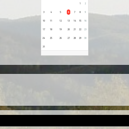
1
2
3
4
5
6
7
8
9
10
11
12
13
14
15
16
17
18
19
20
21
22
23
24
25
26
27
28
29
30
31