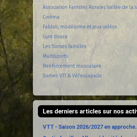
Association Familles Rurales Vallée de l
Cinéma
Fablab, modélisme et jeux vidéos
Gym douce
Les Sorties familles
Multisports
Renforcement musculaire
Sorties VTT & Vél'escapade
Les derniers articles sur nos acti
VTT - Saison 2026/2027 en approche.