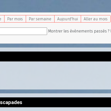
e
Par mois
Par semaine
Aujourd'hui
Aller au mois
Montrer les évènements passés ?
'escapades