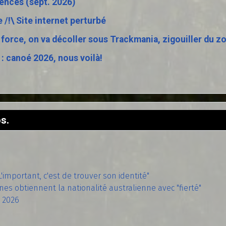
ciences (sept. 2026)
e /!\ Site internet perturbé
 force, on va décoller sous Trackmania, zigouiller du z
r : canoé 2026, nous voilà!
s.
L'important, c'est de trouver son identité"
es obtiennent la nationalité australienne avec "fierté"
t 2026