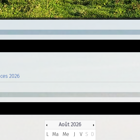
nces 2026
Août 2026
L
Ma
Me
J
V
S
D