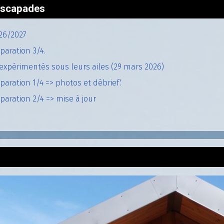
'escapades
26/2027
paration 3/4.
expérimentés sous leurs ailes (29 mars 2026)
aration 1/4 => photos et débrief'.
aration 2/4 => mise à jour