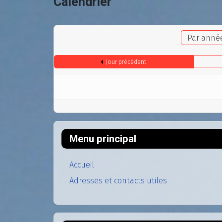
Calendrier
Par anné
Jour précédent
Menu principal
Accueil
Adresses et contacts utiles