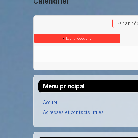
Calendrier
Par anné
Jour précédent
Menu principal
Accueil
Adresses et contacts utiles