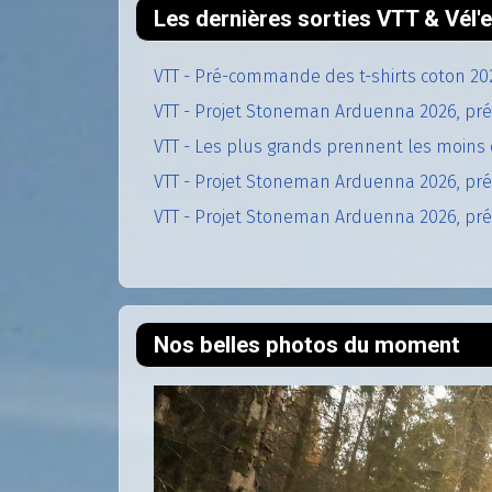
Les dernières sorties VTT & Vél
VTT - Pré-commande des t-shirts coton 20
VTT - Projet Stoneman Arduenna 2026, pré
VTT - Les plus grands prennent les moins 
VTT - Projet Stoneman Arduenna 2026, prép
VTT - Projet Stoneman Arduenna 2026, prép
Nos belles photos du moment