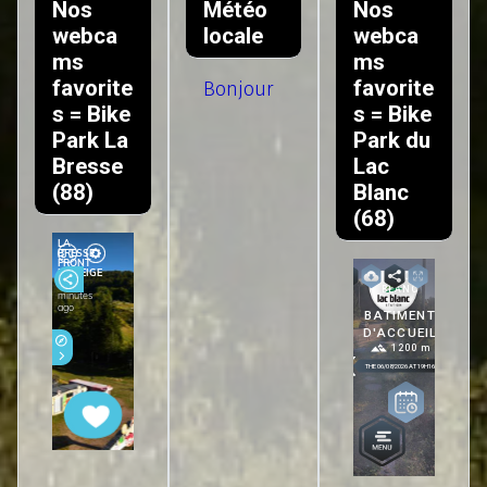
Nos
Météo
Nos
webca
locale
webca
ms
ms
favorite
favorite
Bonjour
s = Bike
s = Bike
Park La
Park du
Bresse
Lac
(88)
Blanc
(68)