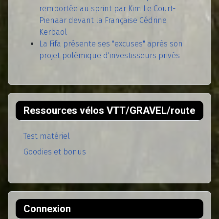
remportée au sprint par Kim Le Court-
Pienaar devant la Française Cédrine
Kerbaol
La Fifa présente ses "excuses" après son
projet polémique d'investisseurs privés
Ressources vélos VTT/GRAVEL/route
Test matériel
Goodies et bonus
Connexion