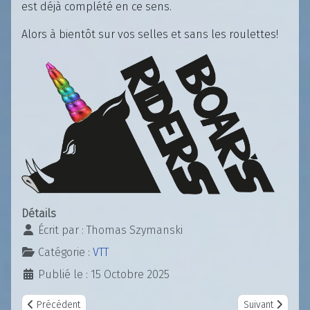
est déjà complété en ce sens.
Alors à bientôt sur vos selles et sans les roulettes!
Détails
Écrit par :
Thomas Szymanski
Catégorie :
VTT
Publié le : 15 Octobre 2025
Article précédent : VTT - Cartographie et dates de chasse Trailcent
Article suivant 
Précédent
Suivant