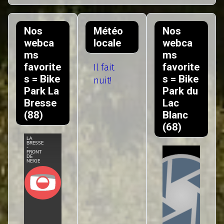
Nos
Météo
Nos
webca
locale
webca
ms
ms
favorite
favorite
Il fait
s = Bike
s = Bike
nuit!
Park La
Park du
Bresse
Lac
(88)
Blanc
(68)