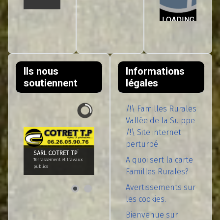
Ils nous
Informations
soutiennent
légales
/!\ Familles Rurales
Vallée de la Suippe
/!\ Site internet
perturbé
SARL COTRET TP¨
A quoi sert la carte
Terrassement et travaux
publics
Familles Rurales?
Avertissements sur
les cookies.
Bienvenue sur