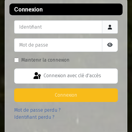
Connexion
Identifiant
Mot de passe
Afficher l
Maintenir la connexion
Connexion avec clé d'accès
Connexion
Mot de passe perdu ?
Identifiant perdu ?