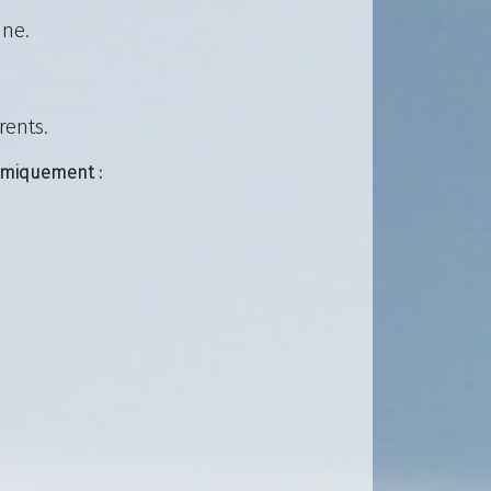
une.
rents.
namiquement :