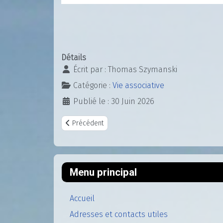
Détails
Écrit par :
Thomas Szymanski
Catégorie :
Vie associative
Publié le : 30 Juin 2026
Article précédent : Sortie famille - Allons à la cité
Précédent
Menu principal
Accueil
Adresses et contacts utiles