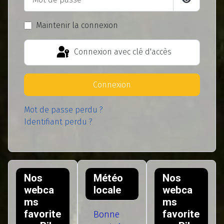
Afficher l
Maintenir la connexion
Connexion avec clé d'accès
Connexion
Mot de passe perdu ?
Identifiant perdu ?
Nos
Météo
Nos
webca
locale
webca
ms
ms
favorite
favorite
Bonne