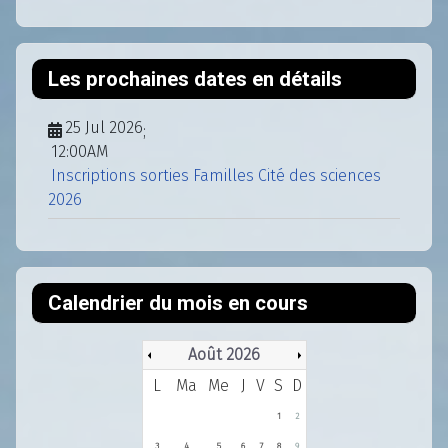
Les prochaines dates en détails
25 Jul 2026
;
12:00AM
Inscriptions sorties Familles Cité des sciences
2026
Calendrier du mois en cours
Août 2026
L
Ma
Me
J
V
S
D
1
2
3
4
5
6
7
8
9