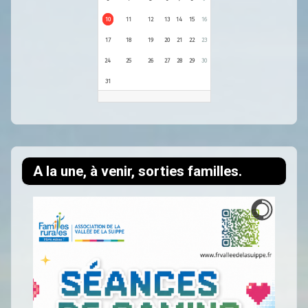
10
11
12
13
14
15
16
17
18
19
20
21
22
23
24
25
26
27
28
29
30
31
A la une, à venir, sorties familles.