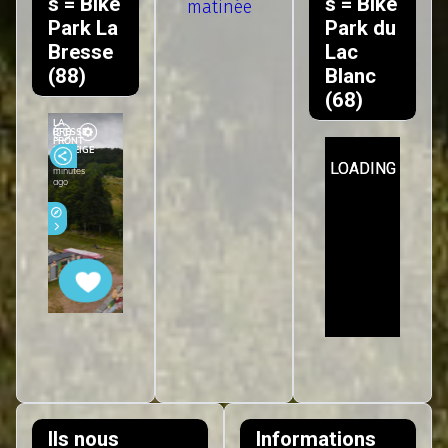
s = Bike
s = Bike
matinée
Park La
Park du
Bresse
Lac
(88)
Blanc
(68)
Ils nous
Informations