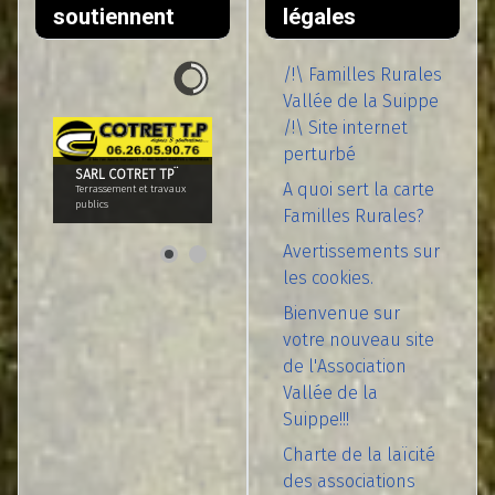
soutiennent
légales
/!\ Familles Rurales
Vallée de la Suippe
/!\ Site internet
perturbé
SARL COTRET TP¨
A quoi sert la carte
Terrassement et travaux
publics
Familles Rurales?
Avertissements sur
les cookies.
Bienvenue sur
votre nouveau site
de l'Association
Vallée de la
Suippe!!!
Charte de la laïcité
des associations