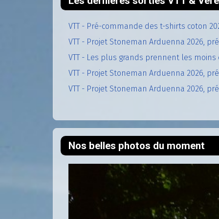
Les dernières sorties VTT & Vél
VTT - Pré-commande des t-shirts coton 20
VTT - Projet Stoneman Arduenna 2026, pré
VTT - Les plus grands prennent les moins 
VTT - Projet Stoneman Arduenna 2026, prép
VTT - Projet Stoneman Arduenna 2026, prép
Nos belles photos du moment