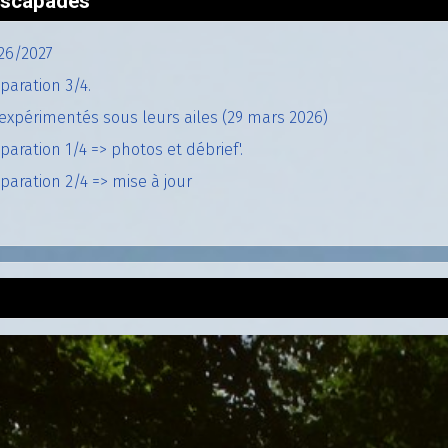
'escapades
26/2027
paration 3/4.
expérimentés sous leurs ailes (29 mars 2026)
aration 1/4 => photos et débrief'.
aration 2/4 => mise à jour