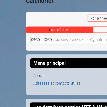
Calendrier
Par anné
Jour précédent
09:30 - 10:30
:: Gym dou
Gym douce / Aubérive
Menu principal
Accueil
Adresses et contacts utiles