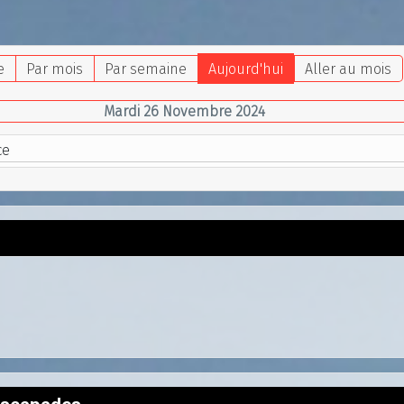
e
Par mois
Par semaine
Aujourd'hui
Aller au mois
Mardi 26 Novembre 2024
ce