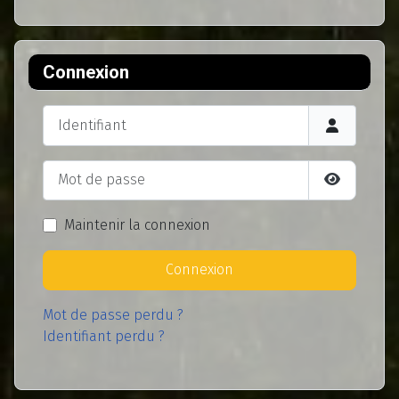
Connexion
Identifiant
Mot de passe
Afficher l
Maintenir la connexion
Connexion
Mot de passe perdu ?
Identifiant perdu ?