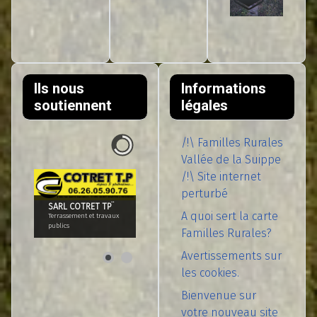
Ils nous
Informations
soutiennent
légales
/!\ Familles Rurales
Vallée de la Suippe
/!\ Site internet
perturbé
SARL COTRET TP¨
A quoi sert la carte
Terrassement et travaux
publics
Familles Rurales?
Avertissements sur
les cookies.
Bienvenue sur
votre nouveau site