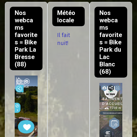
Nos
Météo
Nos
webca
locale
webca
ms
ms
favorite
favorite
Il fait
s = Bike
s = Bike
nuit!
Park La
Park du
Bresse
Lac
(88)
Blanc
(68)