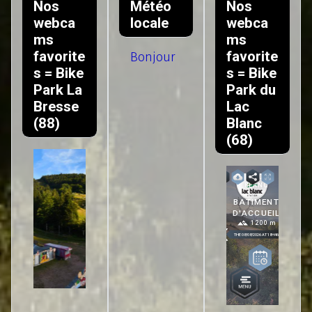
Nos
Météo
Nos
webca
locale
webca
ms
ms
favorite
favorite
Bonjour
s = Bike
s = Bike
Park La
Park du
Bresse
Lac
(88)
Blanc
(68)