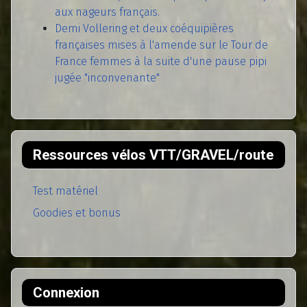
aux nageurs français.
Demi Vollering et deux coéquipières
françaises mises à l'amende sur le Tour de
France femmes à la suite d'une pause pipi
jugée "inconvenante"
Ressources vélos VTT/GRAVEL/route
Test matériel
Goodies et bonus
Connexion