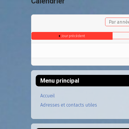
Calendrier
Par anné
Jour précédent
Menu principal
Accueil
Adresses et contacts utiles