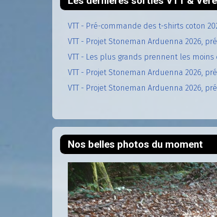
Les dernières sorties VTT & Vél
VTT - Pré-commande des t-shirts coton 20
VTT - Projet Stoneman Arduenna 2026, pré
VTT - Les plus grands prennent les moins 
VTT - Projet Stoneman Arduenna 2026, prép
VTT - Projet Stoneman Arduenna 2026, prép
Nos belles photos du moment