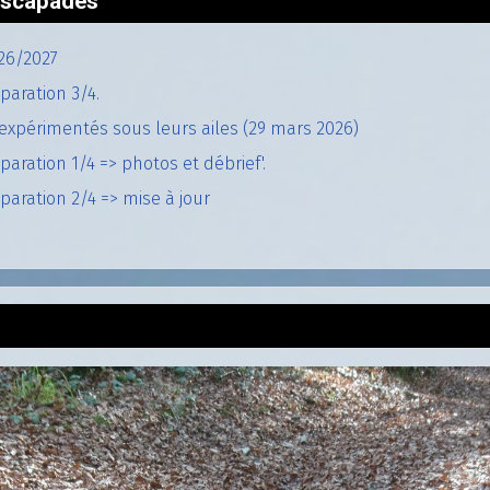
'escapades
26/2027
paration 3/4.
expérimentés sous leurs ailes (29 mars 2026)
aration 1/4 => photos et débrief'.
aration 2/4 => mise à jour