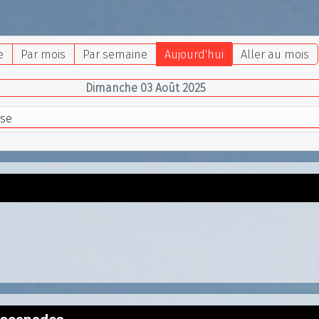
e
Par mois
Par semaine
Aujourd'hui
Aller au mois
Dimanche 03 Août 2025
sse