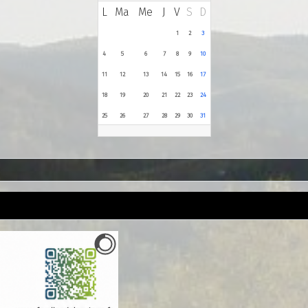
L
Ma
Me
J
V
S
D
1
2
3
4
5
6
7
8
9
10
11
12
13
14
15
16
17
18
19
20
21
22
23
24
25
26
27
28
29
30
31