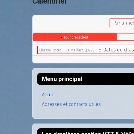
Calendrier
Par anné
Jour précédent
:: Dates de cha
Chasse Rocroi - La Maillard Q3/25
Menu principal
Accueil
Adresses et contacts utiles