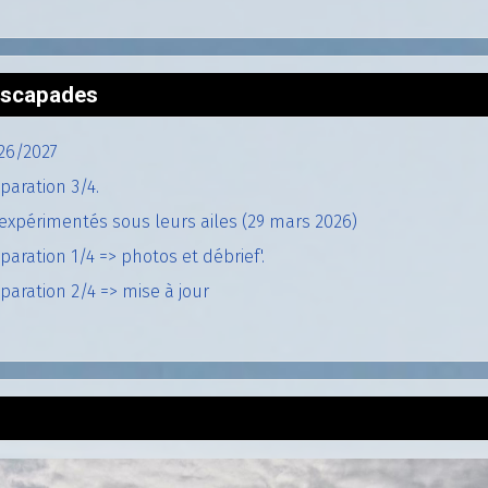
'escapades
26/2027
paration 3/4.
expérimentés sous leurs ailes (29 mars 2026)
aration 1/4 => photos et débrief'.
aration 2/4 => mise à jour