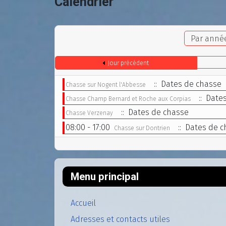
Calendrier
Par anné
Jour précédent
:: Dates de chasse
Chasse sur Nogent l'Abbesse
:: Date
Chasse Champ Bernard et Roche aux Corpias
:: Dates de chasse
Chasse Verzenay
08:00 - 17:00
:: Dates de c
Chasse sur Dontrien
Menu principal
Accueil
Adresses et contacts utiles