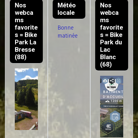
Nos
Météo
Nos
webca
locale
webca
ms
ms
favorite
favorite
Bonne
s = Bike
s = Bike
matinée
Park La
Park du
Bresse
Lac
(88)
Blanc
(68)