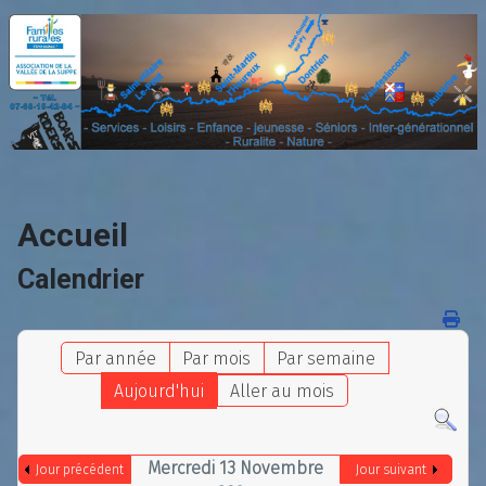
Accueil
Calendrier
Par année
Par mois
Par semaine
Aujourd'hui
Aller au mois
Mercredi 13 Novembre
Jour précédent
Jour suivant