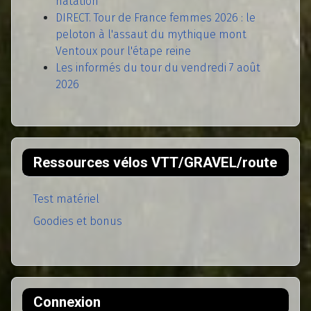
natation
DIRECT. Tour de France femmes 2026 : le
peloton à l'assaut du mythique mont
Ventoux pour l'étape reine
Les informés du tour du vendredi 7 août
2026
Ressources vélos VTT/GRAVEL/route
Test matériel
Goodies et bonus
Connexion