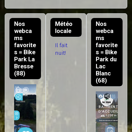
Nos
Météo
Nos
webca
locale
webca
ms
ms
favorite
favorite
Il fait
s = Bike
s = Bike
nuit!
Park La
Park du
Bresse
Lac
(88)
Blanc
(68)