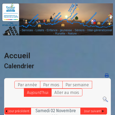
Accueil
Calendrier
Par année
Par mois
Par semaine
Aujourd'hui
Aller au mois
Samedi 02 Novembre
Jour précédent
Jour suivant