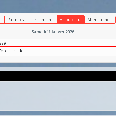
e
Par mois
Par semaine
Aujourd'hui
Aller au mois
Samedi 17 Janvier 2026
sse
 Vél'escapade