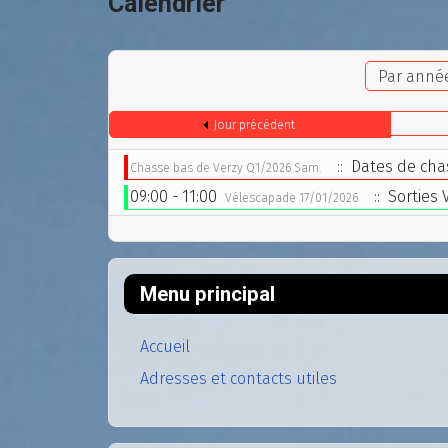
Calendrier
Par anné
Jour précédent
:: Dates de cha
Chasse bas de Verzy Q1/2026 Sam.
09:00 - 11:00
:: Sorties
Vélescapade 17/01/2026
Menu principal
Accueil
Adresses et contacts utiles