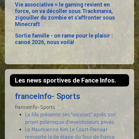
Vie associative = le gaming revient en
force, on va décoller sous Trackmania,
zigouiller du zombie et s'affronter sous
Minecraft
Sortie famille - on rame pour le plaisir :
canoé 2026, nous voilà!
Les news sportives de Fance Infos.
franceinfo- Sports
franceinfo- Sports
La Fifa présente ses "excuses" après son
projet polémique d'investisseurs privés
La Mauricienne Kim Le Court-Pienaar
remporte la 6e étape du Tour de France