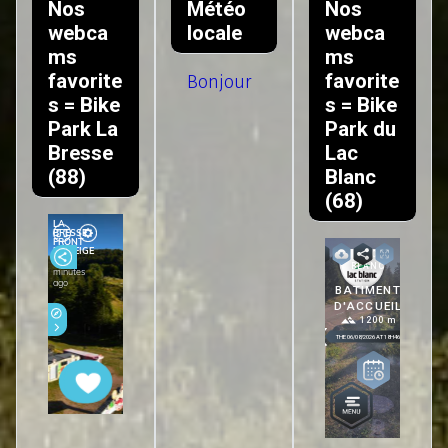
Nos
Météo
Nos
webca
locale
webca
ms
ms
favorite
favorite
Bonjour
s = Bike
s = Bike
Park La
Park du
Bresse
Lac
(88)
Blanc
(68)