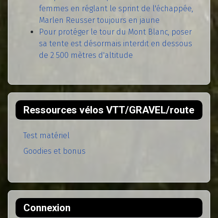
femmes en réglant le sprint de l'échappée,
Marlen Reusser toujours en jaune
Pour protéger le tour du Mont Blanc, poser
sa tente est désormais interdit en dessous
de 2 500 mètres d'altitude
Ressources vélos VTT/GRAVEL/route
Test matériel
Goodies et bonus
Connexion