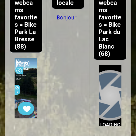
webca
locale
webca
ms
ms
favorite
favorite
Bonjour
s = Bike
s = Bike
Park La
Park du
Bresse
Lac
(88)
Blanc
(68)