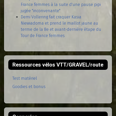
France femmes à la suite d'une pause pipi
jugée "inconvenante"
Demi Vollering fait craquer Kasia
Niewiadoma et prend le maillot jaune au
terme de la 8e et avant-dernière étape du
Tour de France femmes
Ressources vélos VTT/GRAVEL/route
Test matériel
Goodies et bonus