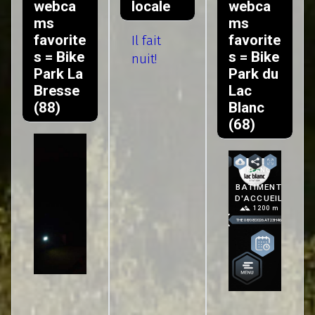
webca
locale
webca
ms
ms
favorite
favorite
Il fait
s = Bike
s = Bike
nuit!
Park La
Park du
Bresse
Lac
(88)
Blanc
(68)