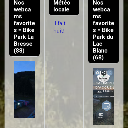
Nos
Météo
Nos
webca
locale
webca
ms
ms
favorite
favorite
Il fait
s = Bike
s = Bike
nuit!
Park La
Park du
Bresse
Lac
(88)
Blanc
(68)