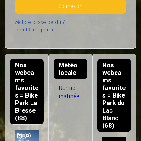
Connexion
Mot de passe perdu ?
Identifiant perdu ?
Nos
Météo
Nos
webca
locale
webca
ms
ms
favorite
favorite
Bonne
s = Bike
s = Bike
matinée
Park La
Park du
Bresse
Lac
(88)
Blanc
(68)