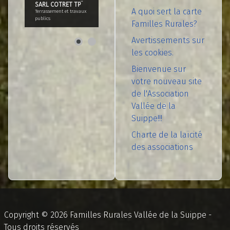
SARL COTRET TP¨
A quoi sert la carte
Terrassement et travaux
publics
Familles Rurales?
Avertissements sur
les cookies.
Bienvenue sur
votre nouveau site
de l'Association
Vallée de la
Suippe!!!
Charte de la laïcité
des associations
Copyright © 2026 Familles Rurales Vallée de la Suippe -
Tous droits réservés