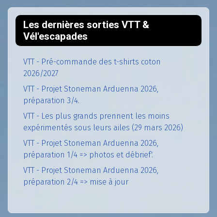
Les dernières sorties VTT &
Vél'escapades
VTT - Pré-commande des t-shirts coton
2026/2027
VTT - Projet Stoneman Arduenna 2026,
préparation 3/4.
VTT - Les plus grands prennent les moins
expérimentés sous leurs ailes (29 mars 2026)
VTT - Projet Stoneman Arduenna 2026,
préparation 1/4 => photos et débrief'.
VTT - Projet Stoneman Arduenna 2026,
préparation 2/4 => mise à jour