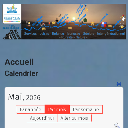
Accueil
Calendrier
Mai,
2026
Par année
Par mois
Par semaine
Aujourd'hui
Aller au mois