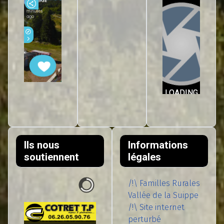
Ils nous
Informations
soutiennent
légales
/!\ Familles Rurales
Vallée de la Suippe
/!\ Site internet
perturbé