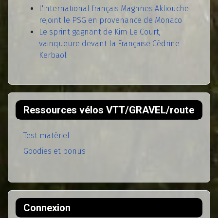
L'international français Maghnes Akliouche
rejoint le PSG en provenance de Monaco
Le sprint gagnant de Kim Le Court,
vainqueure devant la Française Cédrine
Kerbaol
Ressources vélos VTT/GRAVEL/route
Test matériel
Goodies et bonus
Connexion