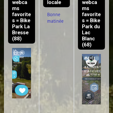
webca
locale
webca
ms
ms
favorite
favorite
Bonne
s = Bike
s = Bike
matinée
Park La
Park du
Bresse
Lac
(88)
Blanc
(68)