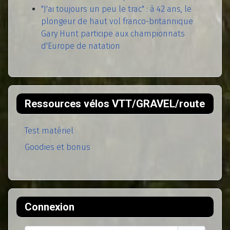
"J'ai toujours un peu le trac" : à 42 ans, le
plongeur de haut vol franco-britannique
Gary Hunt participe aux championnats
d'Europe de natation
Ressources vélos VTT/GRAVEL/route
Test matériel
Goodies et bonus
Connexion