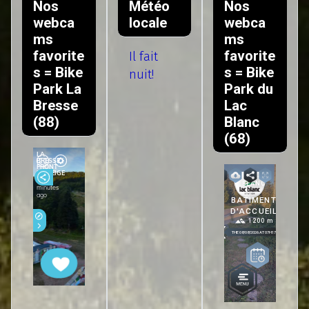
Nos
Météo
Nos
webca
locale
webca
ms
ms
favorite
favorite
Il fait
s = Bike
s = Bike
nuit!
Park La
Park du
Bresse
Lac
(88)
Blanc
(68)