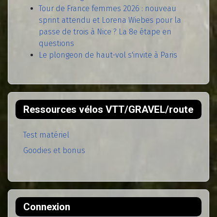
Tour de France femmes 2026 : nouveau
sprint attendu et Lorena Wiebes pour la
passe de trois à Nice ? La 8e étape en
questions
Le plongeon de haut-vol s'invite à Paris
Ressources vélos VTT/GRAVEL/route
Test matériel
Goodies et bonus
Connexion