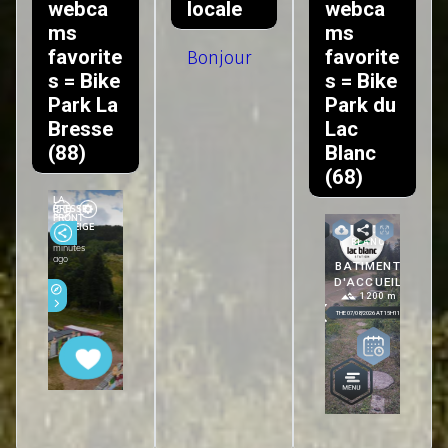
webca
locale
webca
ms
ms
favorite
favorite
Bonjour
s = Bike
s = Bike
Park La
Park du
Bresse
Lac
(88)
Blanc
(68)