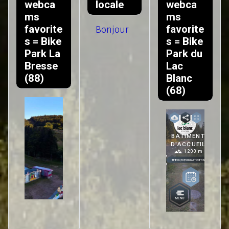
webca
locale
webca
ms
ms
favorite
favorite
Bonjour
s = Bike
s = Bike
Park La
Park du
Bresse
Lac
(88)
Blanc
(68)