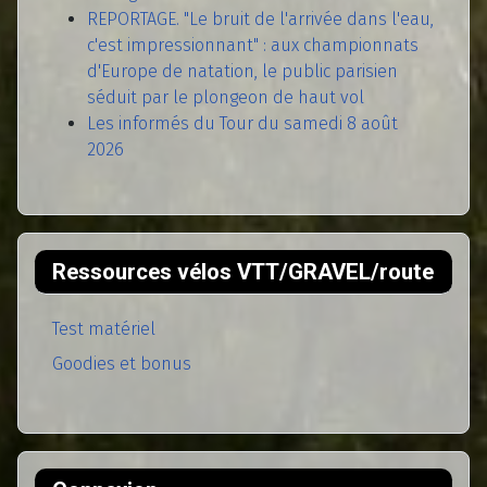
REPORTAGE. "Le bruit de l'arrivée dans l'eau,
c'est impressionnant" : aux championnats
d'Europe de natation, le public parisien
séduit par le plongeon de haut vol
Les informés du Tour du samedi 8 août
2026
Ressources vélos VTT/GRAVEL/route
Test matériel
Goodies et bonus