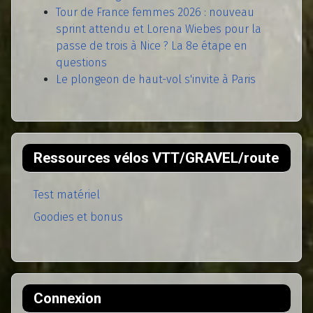
Tour de France femmes 2026 : nouveau
sprint attendu et Lorena Wiebes pour la
passe de trois à Nice ? La 8e étape en
questions
Le plongeon de haut-vol s'invite à Paris
Ressources vélos VTT/GRAVEL/route
Test matériel
Goodies et bonus
Connexion