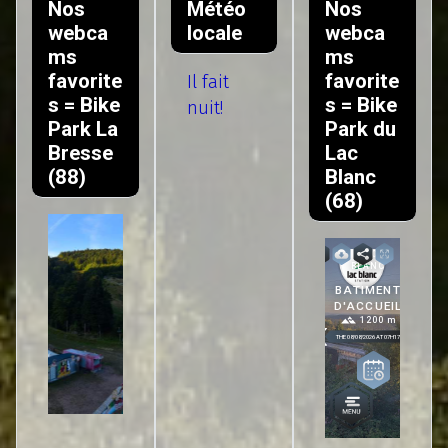
Nos
Météo
Nos
webca
locale
webca
ms
ms
favorite
favorite
Il fait
s = Bike
s = Bike
nuit!
Park La
Park du
Bresse
Lac
(88)
Blanc
(68)