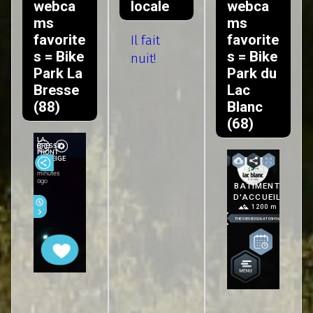
webca
locale
webca
ms
ms
favorite
favorite
Il fait
s = Bike
s = Bike
nuit!
Park La
Park du
Bresse
Lac
(88)
Blanc
(68)