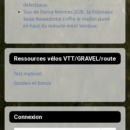
défectueux
Tour de France femmes 2026 : la Polonaise
Kasia Niewiadoma s'offre le maillot jaune
en haut du redouté mont Ventoux
Ressources vélos VTT/GRAVEL/route
Test matériel
Goodies et bonus
Connexion