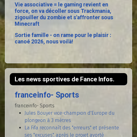
Vie associative = le gaming revient en
force, on va décoller sous Trackmania,
zigouiller du zombie et s'affronter sous
Minecraft
Sortie famille - on rame pour le plaisir :
canoé 2026, nous voilà!
Les news sportives de Fance Infos.
franceinfo- Sports
franceinfo- Sports
Jules Bouyer vice-champion d'Europe du
plongeon à 3 mètres
La Fifa reconnaît des "erreurs" et présente
ses "excuses", après le projet avorté