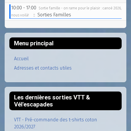
10:00 - 17:00
Sortie famille - on rame pour le plaisir : canoé 2026,
:: Sorties Familles
nous voilà!
Menu principal
Accueil
Adresses et contacts utiles
Les dernières sorties VTT &
Vél'escapades
VTT - Pré-commande des t-shirts coton
2026/2027