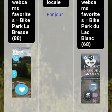
webca
locale
webca
ms
ms
favorite
favorite
Bonjour
s = Bike
s = Bike
Park La
Park du
Bresse
Lac
(88)
Blanc
(68)