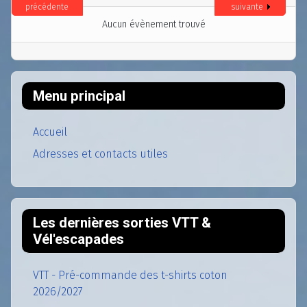
précédente
suivante
Aucun évènement trouvé
Menu principal
Accueil
Adresses et contacts utiles
Les dernières sorties VTT &
Vél'escapades
VTT - Pré-commande des t-shirts coton
2026/2027