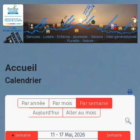
Accueil
Calendrier
Par année
Par mois
Par semaine
Aujourd'hui
Aller au mois
11 - 17 Mai, 2026
Semaine
Semaine