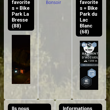
favorite
favorite
Bonsoir
s = Bike
s = Bike
Park La
Park du
Bresse
Lac
(88)
Blanc
(68)
Ils nous
Informations