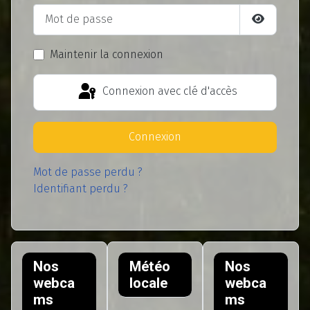
Mot de passe
Afficher l
Maintenir la connexion
Connexion avec clé d'accès
Connexion
Mot de passe perdu ?
Identifiant perdu ?
Nos
Météo
Nos
webca
locale
webca
ms
ms